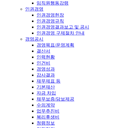
임직원행동강령
인권경영
인권경영헌장
인권경영규칙
인권경영결과보고 및 공시
인권경영 구제절차 안내
경영공시
경영목표/운영계획
결산서
인력현황
인건비
경영성과
감사결과
재무제표 등
기본재산
자금 차입
채무보증/담보제공
수의계약
업무추진비
복리후생비
청렴정보