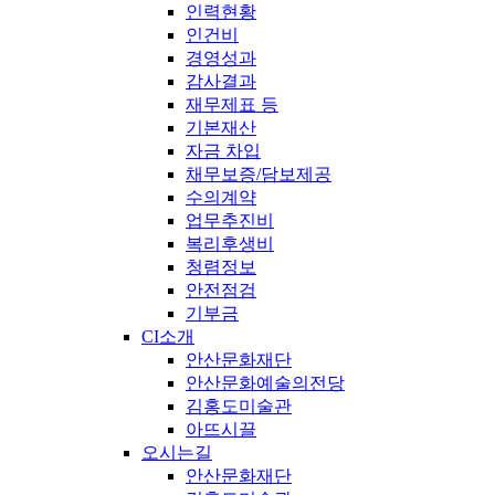
인력현황
인건비
경영성과
감사결과
재무제표 등
기본재산
자금 차입
채무보증/담보제공
수의계약
업무추진비
복리후생비
청렴정보
안전점검
기부금
CI소개
안산문화재단
안산문화예술의전당
김홍도미술관
아뜨시끌
오시는길
안산문화재단