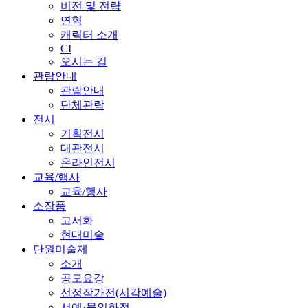
비전 및 전략
연혁
캐릭터 소개
CI
오시는 길
관람안내
관람안내
단체관람
전시
기획전시
대관전시
온라인전시
교육/행사
교육/행사
소장품
고서화
현대미술
단원미술제
소개
공모요강
선정작가전(시각예술)
서예·문인화전