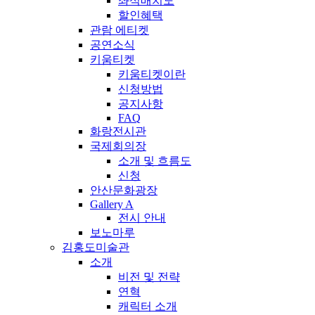
좌석배치도
할인혜택
관람 에티켓
공연소식
키움티켓
키움티켓이란
신청방법
공지사항
FAQ
화랑전시관
국제회의장
소개 및 흐름도
신청
안산문화광장
Gallery A
전시 안내
보노마루
김홍도미술관
소개
비전 및 전략
연혁
캐릭터 소개