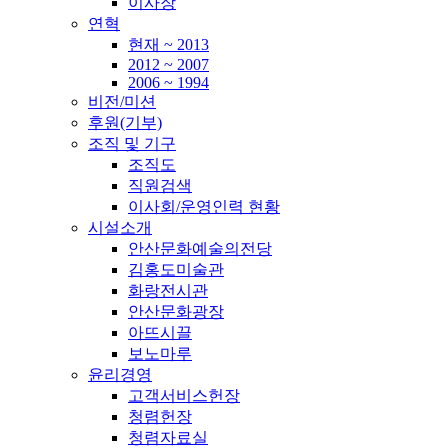
이사장
연혁
현재 ~ 2013
2012 ~ 2007
2006 ~ 1994
비전/미션
후원(기부)
조직 및 기구
조직도
직원검색
이사회/운영인력 현황
시설소개
안산문화예술의전당
김홍도미술관
화랑전시관
안산문화광장
아뜨시끌
보노마루
윤리경영
고객서비스헌장
청렴헌장
청렴자료실