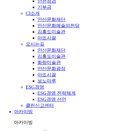
안전점검
기부금
CI소개
안산문화재단
안산문화예술의전당
김홍도미술관
아뜨시끌
오시는길
안산문화재단
김홍도미술관
화랑미술관
안산문화광장
아뜨시끌
보노마루
ESG경영
ESG경영 전략체계
ESG경영 선언
클린신고센터
아카이빙
아카이빙