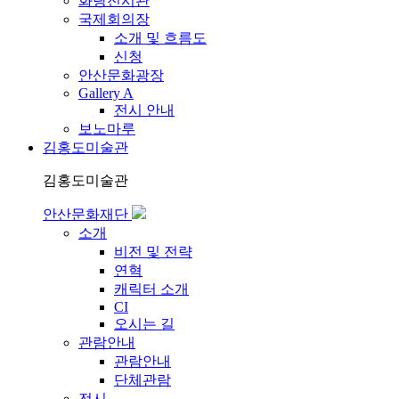
화랑전시관
국제회의장
소개 및 흐름도
신청
안산문화광장
Gallery A
전시 안내
보노마루
김홍도미술관
김홍도미술관
안산문화재단
소개
비전 및 전략
연혁
캐릭터 소개
CI
오시는 길
관람안내
관람안내
단체관람
전시