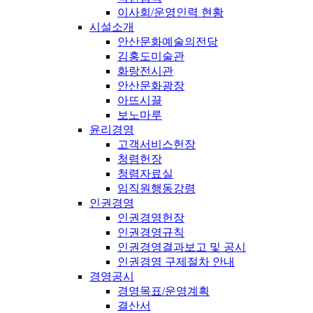
이사회/운영인력 현황
시설소개
안산문화예술의전당
김홍도미술관
화랑전시관
안산문화광장
아뜨시끌
보노마루
윤리경영
고객서비스헌장
청렴헌장
청렴자료실
임직원행동강령
인권경영
인권경영헌장
인권경영규칙
인권경영결과보고 및 공시
인권경영 구제절차 안내
경영공시
경영목표/운영계획
결산서