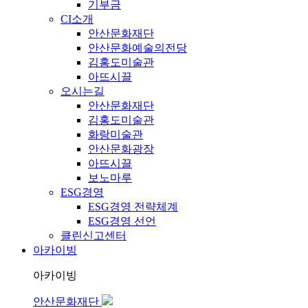
기부금
CI소개
안산문화재단
안산문화예술의전당
김홍도미술관
아뜨시끌
오시는길
안산문화재단
김홍도미술관
화랑미술관
안산문화광장
아뜨시끌
보노마루
ESG경영
ESG경영 전략체계
ESG경영 선언
클린신고센터
아카이빙
아카이빙
안산문화재단