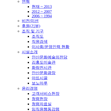
연혁
현재 ~ 2013
2012 ~ 2007
2006 ~ 1994
비전/미션
후원(기부)
조직 및 기구
조직도
직원검색
이사회/운영인력 현황
시설소개
안산문화예술의전당
김홍도미술관
화랑전시관
안산문화광장
아뜨시끌
보노마루
윤리경영
고객서비스헌장
청렴헌장
청렴자료실
임직원행동강령