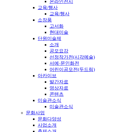
온라인전시
교육/행사
교육/행사
소장품
고서화
현대미술
단원미술제
소개
공모요강
선정작가전(시각예술)
서예·문인화전
어린이공모전(두드림)
아카이브
발간자료
영상자료
콘텐츠
미술관소식
미술관소식
문화사업
문화다양성
사업소개
축제소개