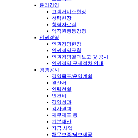
윤리경영
고객서비스헌장
청렴헌장
청렴자료실
임직원행동강령
인권경영
인권경영헌장
인권경영규칙
인권경영결과보고 및 공시
인권경영 구제절차 안내
경영공시
경영목표/운영계획
결산서
인력현황
인건비
경영성과
감사결과
재무제표 등
기본재산
자금 차입
채무보증/담보제공