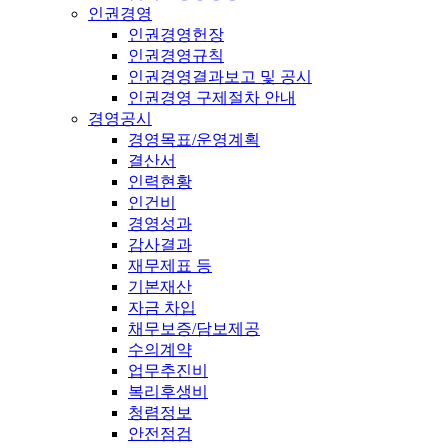
인권경영
인권경영헌장
인권경영규칙
인권경영결과보고 및 공시
인권경영 구제절차 안내
경영공시
경영목표/운영계획
결산서
인력현황
인건비
경영성과
감사결과
재무제표 등
기본재산
자금 차입
채무보증/담보제공
수의계약
업무추진비
복리후생비
청렴정보
안전점검