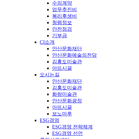
수의계약
업무추진비
복리후생비
청렴정보
안전점검
기부금
CI소개
안산문화재단
안산문화예술의전당
김홍도미술관
아뜨시끌
오시는길
안산문화재단
김홍도미술관
화랑미술관
안산문화광장
아뜨시끌
보노마루
ESG경영
ESG경영 전략체계
ESG경영 선언