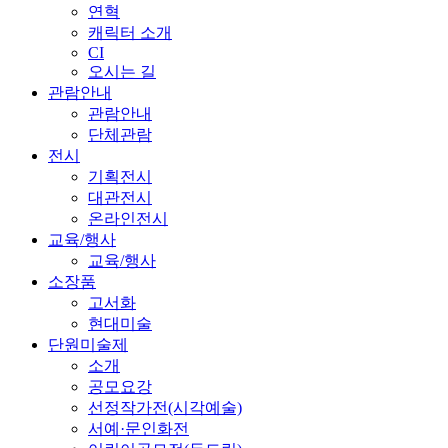
연혁
캐릭터 소개
CI
오시는 길
관람안내
관람안내
단체관람
전시
기획전시
대관전시
온라인전시
교육/행사
교육/행사
소장품
고서화
현대미술
단원미술제
소개
공모요강
선정작가전(시각예술)
서예·문인화전