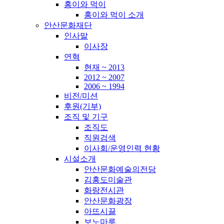
홍이와 먹이
홍이와 먹이 소개
안산문화재단
인사말
이사장
연혁
현재 ~ 2013
2012 ~ 2007
2006 ~ 1994
비전/미션
후원(기부)
조직 및 기구
조직도
직원검색
이사회/운영인력 현황
시설소개
안산문화예술의전당
김홍도미술관
화랑전시관
안산문화광장
아뜨시끌
보노마루