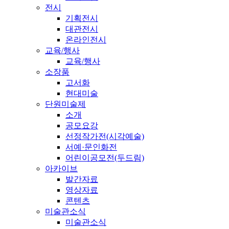
전시
기획전시
대관전시
온라인전시
교육/행사
교육/행사
소장품
고서화
현대미술
단원미술제
소개
공모요강
선정작가전(시각예술)
서예·문인화전
어린이공모전(두드림)
아카이브
발간자료
영상자료
콘텐츠
미술관소식
미술관소식