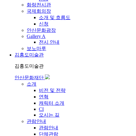
화랑전시관
국제회의장
소개 및 흐름도
신청
안산문화광장
Gallery A
전시 안내
보노마루
김홍도미술관
김홍도미술관
안산문화재단
소개
비전 및 전략
연혁
캐릭터 소개
CI
오시는 길
관람안내
관람안내
단체관람