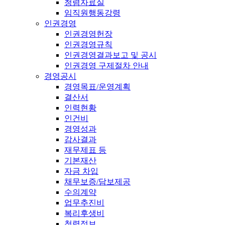
청렴자료실
임직원행동강령
인권경영
인권경영헌장
인권경영규칙
인권경영결과보고 및 공시
인권경영 구제절차 안내
경영공시
경영목표/운영계획
결산서
인력현황
인건비
경영성과
감사결과
재무제표 등
기본재산
자금 차입
채무보증/담보제공
수의계약
업무추진비
복리후생비
청렴정보