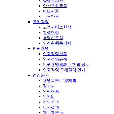
화랑전시관
안산문화광장
아뜨시끌
보노마루
윤리경영
고객서비스헌장
청렴헌장
청렴자료실
임직원행동강령
인권경영
인권경영헌장
인권경영규칙
인권경영결과보고 및 공시
인권경영 구제절차 안내
경영공시
경영목표/운영계획
결산서
인력현황
인건비
경영성과
감사결과
재무제표 등