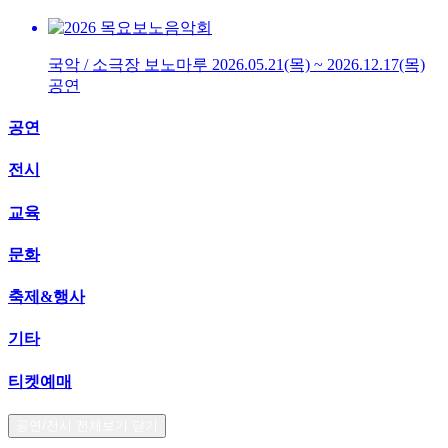
국악 / 소극장 보노마루
2026.05.21(목) ~ 2026.12.17(목)
공연
공연
전시
교육
문화
축제&행사
기타
티켓예매
공연/전시 전체보기 닫기