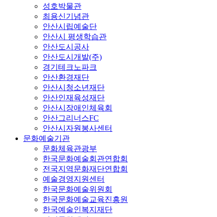
성호박물관
최용신기념관
안산시립예술단
안산시 평생학습관
안산도시공사
안산도시개발(주)
경기테크노파크
안산환경재단
안산시청소년재단
안산인재육성재단
안산시장애인체육회
안산그리너스FC
안산시자원봉사센터
문화예술기관
문화체육관광부
한국문화예술회관연합회
전국지역문화재단연합회
예술경영지원센터
한국문화예술위원회
한국문화예술교육진흥원
한국예술인복지재단