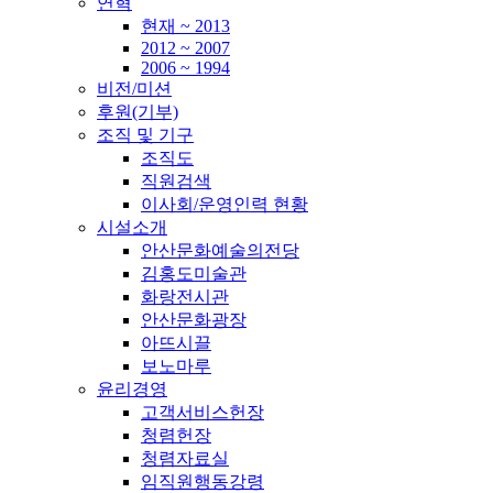
연혁
현재 ~ 2013
2012 ~ 2007
2006 ~ 1994
비전/미션
후원(기부)
조직 및 기구
조직도
직원검색
이사회/운영인력 현황
시설소개
안산문화예술의전당
김홍도미술관
화랑전시관
안산문화광장
아뜨시끌
보노마루
윤리경영
고객서비스헌장
청렴헌장
청렴자료실
임직원행동강령