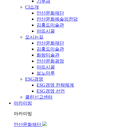
기부금
CI소개
안산문화재단
안산문화예술의전당
김홍도미술관
아뜨시끌
오시는길
안산문화재단
김홍도미술관
화랑미술관
안산문화광장
아뜨시끌
보노마루
ESG경영
ESG경영 전략체계
ESG경영 선언
클린신고센터
아카이빙
아카이빙
안산문화재단