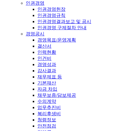
인권경영
인권경영헌장
인권경영규칙
인권경영결과보고 및 공시
인권경영 구제절차 안내
경영공시
경영목표/운영계획
결산서
인력현황
인건비
경영성과
감사결과
재무제표 등
기본재산
자금 차입
채무보증/담보제공
수의계약
업무추진비
복리후생비
청렴정보
안전점검