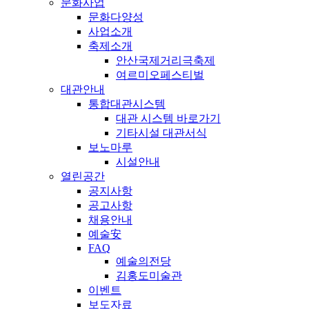
문화사업
문화다양성
사업소개
축제소개
안산국제거리극축제
여르미오페스티벌
대관안내
통합대관시스템
대관 시스템 바로가기
기타시설 대관서식
보노마루
시설안내
열린공간
공지사항
공고사항
채용안내
예술安
FAQ
예술의전당
김홍도미술관
이벤트
보도자료