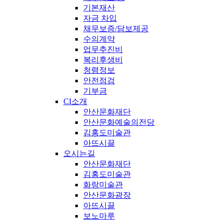
기본재산
자금 차입
채무보증/담보제공
수의계약
업무추진비
복리후생비
청렴정보
안전점검
기부금
CI소개
안산문화재단
안산문화예술의전당
김홍도미술관
아뜨시끌
오시는길
안산문화재단
김홍도미술관
화랑미술관
안산문화광장
아뜨시끌
보노마루