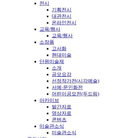
전시
기획전시
대관전시
온라인전시
교육/행사
교육/행사
소장품
고서화
현대미술
단원미술제
소개
공모요강
선정작가전(시각예술)
서예·문인화전
어린이공모전(두드림)
아카이브
발간자료
영상자료
콘텐츠
미술관소식
미술관소식