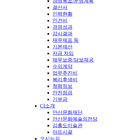
경영목표/운영계획
결산서
인력현황
인건비
경영성과
감사결과
재무제표 등
기본재산
자금 차입
채무보증/담보제공
수의계약
업무추진비
복리후생비
청렴정보
안전점검
기부금
CI소개
안산문화재단
안산문화예술의전당
김홍도미술관
아뜨시끌
오시는길