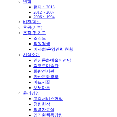
연혁
현재 ~ 2013
2012 ~ 2007
2006 ~ 1994
비전/미션
후원(기부)
조직 및 기구
조직도
직원검색
이사회/운영인력 현황
시설소개
안산문화예술의전당
김홍도미술관
화랑전시관
안산문화광장
아뜨시끌
보노마루
윤리경영
고객서비스헌장
청렴헌장
청렴자료실
임직원행동강령