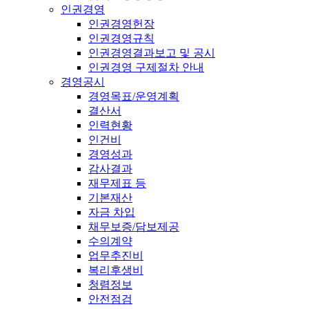
인권경영
인권경영헌장
인권경영규칙
인권경영결과보고 및 공시
인권경영 구제절차 안내
경영공시
경영목표/운영계획
결산서
인력현황
인건비
경영성과
감사결과
재무제표 등
기본재산
자금 차입
채무보증/담보제공
수의계약
업무추진비
복리후생비
청렴정보
안전점검