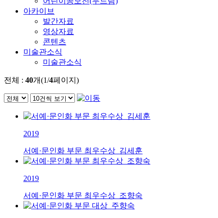
어린이공모전(두드림)
아카이브
발간자료
영상자료
콘텐츠
미술관소식
미술관소식
전체 :
40
개(1/
4
페이지)
2019
서예·문인화 부문 최우수상_김세훈
2019
서예·문인화 부문 최우수상_조향숙