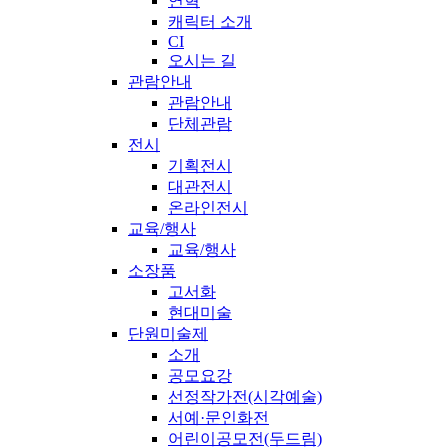
연혁
캐릭터 소개
CI
오시는 길
관람안내
관람안내
단체관람
전시
기획전시
대관전시
온라인전시
교육/행사
교육/행사
소장품
고서화
현대미술
단원미술제
소개
공모요강
선정작가전(시각예술)
서예·문인화전
어린이공모전(두드림)