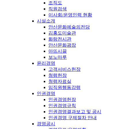
조직도
직원검색
이사회/운영인력 현황
시설소개
안산문화예술의전당
김홍도미술관
화랑전시관
안산문화광장
아뜨시끌
보노마루
윤리경영
고객서비스헌장
청렴헌장
청렴자료실
임직원행동강령
인권경영
인권경영헌장
인권경영규칙
인권경영결과보고 및 공시
인권경영 구제절차 안내
경영공시