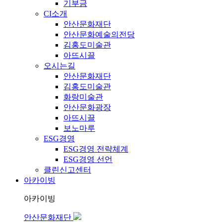
기부금
CI소개
안산문화재단
안산문화예술의전당
김홍도미술관
아뜨시끌
오시는길
안산문화재단
김홍도미술관
화랑미술관
안산문화광장
아뜨시끌
보노마루
ESG경영
ESG경영 전략체계
ESG경영 선언
클린신고센터
아카이빙
아카이빙
안산문화재단