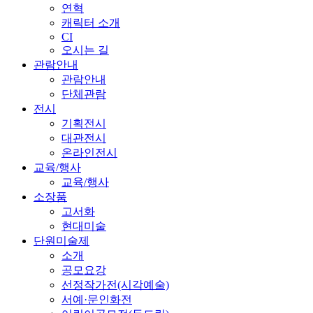
연혁
캐릭터 소개
CI
오시는 길
관람안내
관람안내
단체관람
전시
기획전시
대관전시
온라인전시
교육/행사
교육/행사
소장품
고서화
현대미술
단원미술제
소개
공모요강
선정작가전(시각예술)
서예·문인화전