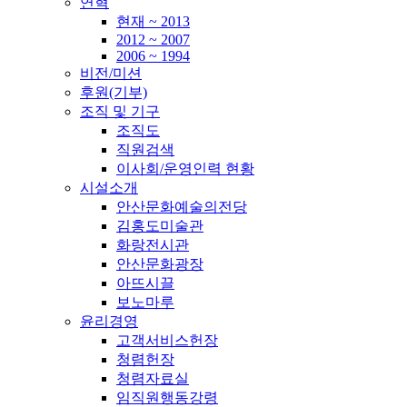
연혁
현재 ~ 2013
2012 ~ 2007
2006 ~ 1994
비전/미션
후원(기부)
조직 및 기구
조직도
직원검색
이사회/운영인력 현황
시설소개
안산문화예술의전당
김홍도미술관
화랑전시관
안산문화광장
아뜨시끌
보노마루
윤리경영
고객서비스헌장
청렴헌장
청렴자료실
임직원행동강령