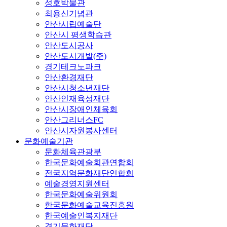
성호박물관
최용신기념관
안산시립예술단
안산시 평생학습관
안산도시공사
안산도시개발(주)
경기테크노파크
안산환경재단
안산시청소년재단
안산인재육성재단
안산시장애인체육회
안산그리너스FC
안산시자원봉사센터
문화예술기관
문화체육관광부
한국문화예술회관연합회
전국지역문화재단연합회
예술경영지원센터
한국문화예술위원회
한국문화예술교육진흥원
한국예술인복지재단
경기문화재단