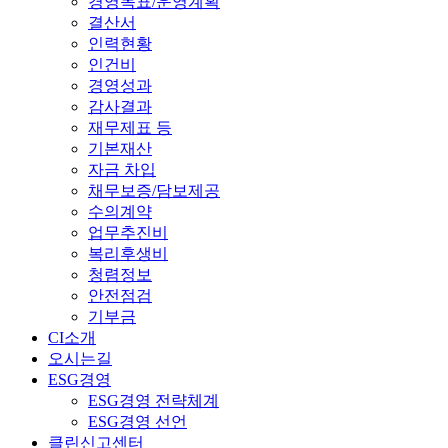
경영목표/운영계획
결산서
인력현황
인건비
경영성과
감사결과
재무제표 등
기본재산
자금 차입
채무보증/담보제공
수의계약
업무추진비
복리후생비
청렴정보
안전점검
기부금
CI소개
오시는길
ESG경영
ESG경영 전략체계
ESG경영 선언
클린신고센터