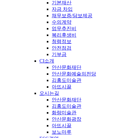
기본재산
자금 차입
채무보증/담보제공
수의계약
업무추진비
복리후생비
청렴정보
안전점검
기부금
CI소개
안산문화재단
안산문화예술의전당
김홍도미술관
아뜨시끌
오시는길
안산문화재단
김홍도미술관
화랑미술관
안산문화광장
아뜨시끌
보노마루