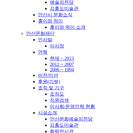
예술의전당
김홍도미술관
안산시 문화소식
홍이와 먹이
홍이와 먹이 소개
안산문화재단
인사말
이사장
연혁
현재 ~ 2013
2012 ~ 2007
2006 ~ 1994
비전/미션
후원(기부)
조직 및 기구
조직도
직원검색
이사회/운영인력 현황
시설소개
안산문화예술의전당
김홍도미술관
화랑전시관