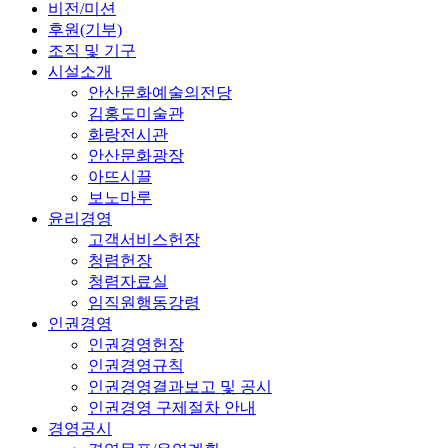
비전/미션
후원(기부)
조직 및 기구
시설소개
안산문화예술의전당
김홍도미술관
화랑전시관
안산문화광장
아뜨시끌
보노마루
윤리경영
고객서비스헌장
청렴헌장
청렴자료실
임직원행동강령
인권경영
인권경영헌장
인권경영규칙
인권경영결과보고 및 공시
인권경영 구제절차 안내
경영공시