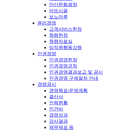
안산문화광장
아뜨시끌
보노마루
윤리경영
고객서비스헌장
청렴헌장
청렴자료실
임직원행동강령
인권경영
인권경영헌장
인권경영규칙
인권경영결과보고 및 공시
인권경영 구제절차 안내
경영공시
경영목표/운영계획
결산서
인력현황
인건비
경영성과
감사결과
재무제표 등