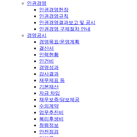
인권경영
인권경영헌장
인권경영규칙
인권경영결과보고 및 공시
인권경영 구제절차 안내
경영공시
경영목표/운영계획
결산서
인력현황
인건비
경영성과
감사결과
재무제표 등
기본재산
자금 차입
채무보증/담보제공
수의계약
업무추진비
복리후생비
청렴정보
안전점검