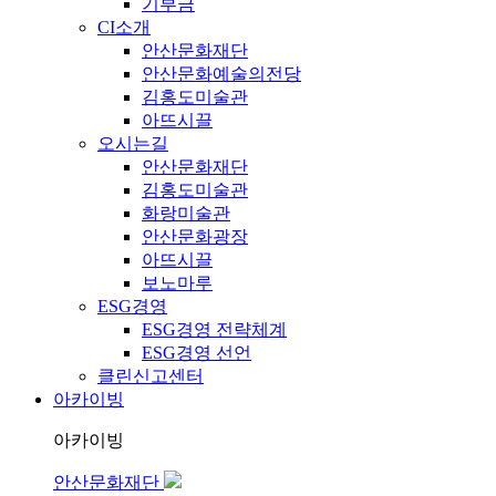
기부금
CI소개
안산문화재단
안산문화예술의전당
김홍도미술관
아뜨시끌
오시는길
안산문화재단
김홍도미술관
화랑미술관
안산문화광장
아뜨시끌
보노마루
ESG경영
ESG경영 전략체계
ESG경영 선언
클린신고센터
아카이빙
아카이빙
안산문화재단