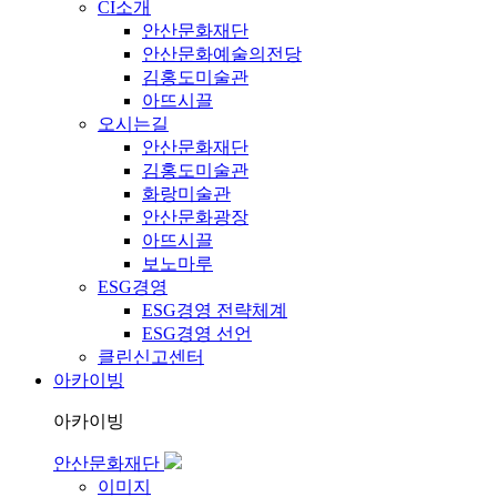
CI소개
안산문화재단
안산문화예술의전당
김홍도미술관
아뜨시끌
오시는길
안산문화재단
김홍도미술관
화랑미술관
안산문화광장
아뜨시끌
보노마루
ESG경영
ESG경영 전략체계
ESG경영 선언
클린신고센터
아카이빙
아카이빙
안산문화재단
이미지