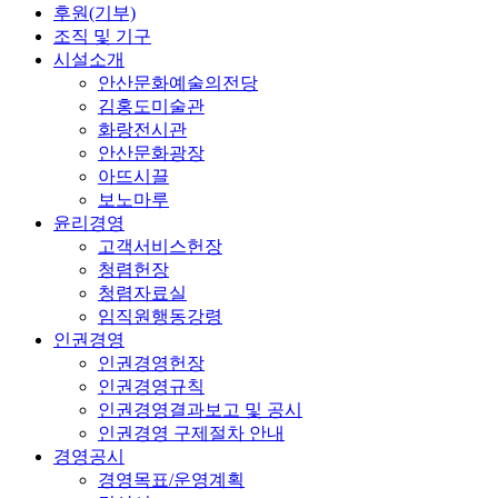
후원(기부)
조직 및 기구
시설소개
안산문화예술의전당
김홍도미술관
화랑전시관
안산문화광장
아뜨시끌
보노마루
윤리경영
고객서비스헌장
청렴헌장
청렴자료실
임직원행동강령
인권경영
인권경영헌장
인권경영규칙
인권경영결과보고 및 공시
인권경영 구제절차 안내
경영공시
경영목표/운영계획