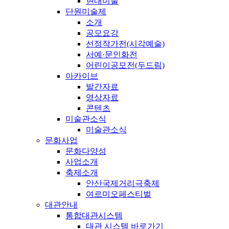
현대미술
단원미술제
소개
공모요강
선정작가전(시각예술)
서예·문인화전
어린이공모전(두드림)
아카이브
발간자료
영상자료
콘텐츠
미술관소식
미술관소식
문화사업
문화다양성
사업소개
축제소개
안산국제거리극축제
여르미오페스티벌
대관안내
통합대관시스템
대관 시스템 바로가기