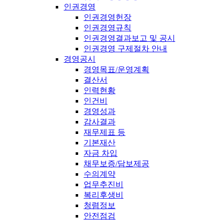
인권경영
인권경영헌장
인권경영규칙
인권경영결과보고 및 공시
인권경영 구제절차 안내
경영공시
경영목표/운영계획
결산서
인력현황
인건비
경영성과
감사결과
재무제표 등
기본재산
자금 차입
채무보증/담보제공
수의계약
업무추진비
복리후생비
청렴정보
안전점검