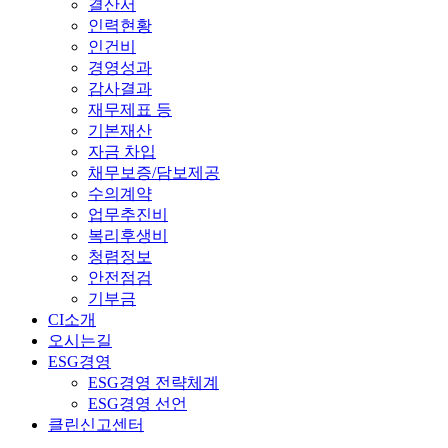
결산서
인력현황
인건비
경영성과
감사결과
재무제표 등
기본재산
자금 차입
채무보증/담보제공
수의계약
업무추진비
복리후생비
청렴정보
안전점검
기부금
CI소개
오시는길
ESG경영
ESG경영 전략체계
ESG경영 선언
클린신고센터