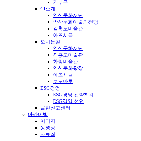
기부금
CI소개
안산문화재단
안산문화예술의전당
김홍도미술관
아뜨시끌
오시는길
안산문화재단
김홍도미술관
화랑미술관
안산문화광장
아뜨시끌
보노마루
ESG경영
ESG경영 전략체계
ESG경영 선언
클린신고센터
아카이빙
이미지
동영상
자료집