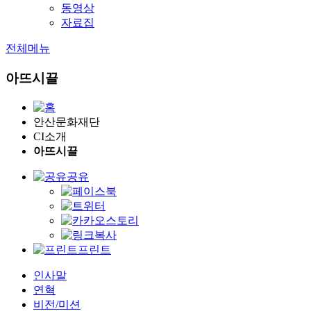
동영상
자료집
전체메뉴
아뜨시끌
안산문화재단
CI소개
아뜨시끌
공유
프린트
인사말
연혁
비전/미션