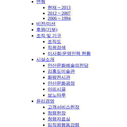
연혁
현재 ~ 2013
2012 ~ 2007
2006 ~ 1994
비전/미션
후원(기부)
조직 및 기구
조직도
직원검색
이사회/운영인력 현황
시설소개
안산문화예술의전당
김홍도미술관
화랑전시관
안산문화광장
아뜨시끌
보노마루
윤리경영
고객서비스헌장
청렴헌장
청렴자료실
임직원행동강령