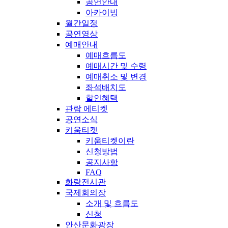
공연안내
아카이빙
월간일정
공연영상
예매안내
예매흐름도
예매시간 및 수령
예매취소 및 변경
좌석배치도
할인혜택
관람 에티켓
공연소식
키움티켓
키움티켓이란
신청방법
공지사항
FAQ
화랑전시관
국제회의장
소개 및 흐름도
신청
안산문화광장