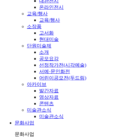
대관전시
온라인전시
교육/행사
교육/행사
소장품
고서화
현대미술
단원미술제
소개
공모요강
선정작가전(시각예술)
서예·문인화전
어린이공모전(두드림)
아카이브
발간자료
영상자료
콘텐츠
미술관소식
미술관소식
문화사업
문화사업