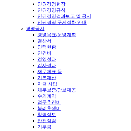
인권경영헌장
인권경영규칙
인권경영결과보고 및 공시
인권경영 구제절차 안내
경영공시
경영목표/운영계획
결산서
인력현황
인건비
경영성과
감사결과
재무제표 등
기본재산
자금 차입
채무보증/담보제공
수의계약
업무추진비
복리후생비
청렴정보
안전점검
기부금