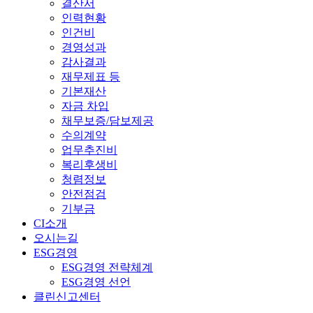
결산서
인력현황
인건비
경영성과
감사결과
재무제표 등
기본재산
자금 차입
채무보증/담보제공
수의계약
업무추진비
복리후생비
청렴정보
안전점검
기부금
CI소개
오시는길
ESG경영
ESG경영 전략체계
ESG경영 선언
클린신고센터