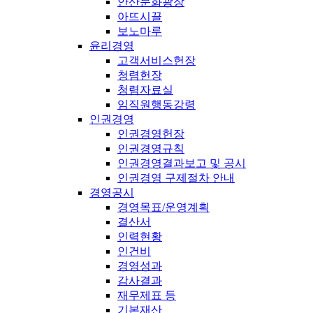
안산문화광장
아뜨시끌
보노마루
윤리경영
고객서비스헌장
청렴헌장
청렴자료실
임직원행동강령
인권경영
인권경영헌장
인권경영규칙
인권경영결과보고 및 공시
인권경영 구제절차 안내
경영공시
경영목표/운영계획
결산서
인력현황
인건비
경영성과
감사결과
재무제표 등
기본재산