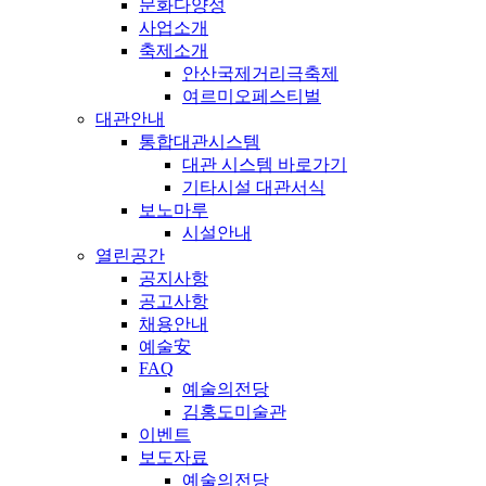
문화다양성
사업소개
축제소개
안산국제거리극축제
여르미오페스티벌
대관안내
통합대관시스템
대관 시스템 바로가기
기타시설 대관서식
보노마루
시설안내
열린공간
공지사항
공고사항
채용안내
예술安
FAQ
예술의전당
김홍도미술관
이벤트
보도자료
예술의전당