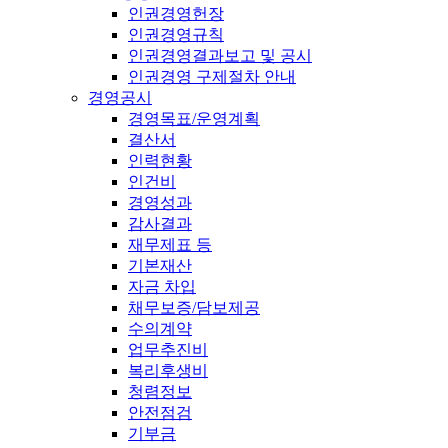
인권경영헌장
인권경영규칙
인권경영결과보고 및 공시
인권경영 구제절차 안내
경영공시
경영목표/운영계획
결산서
인력현황
인건비
경영성과
감사결과
재무제표 등
기본재산
자금 차입
채무보증/담보제공
수의계약
업무추진비
복리후생비
청렴정보
안전점검
기부금