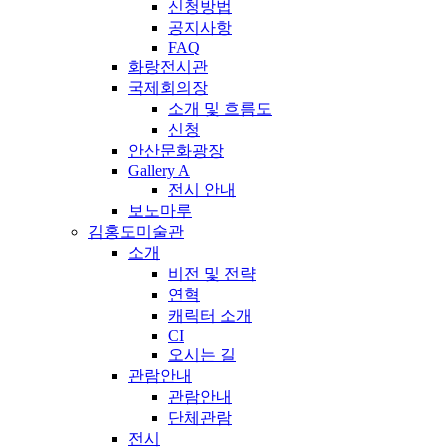
신청방법
공지사항
FAQ
화랑전시관
국제회의장
소개 및 흐름도
신청
안산문화광장
Gallery A
전시 안내
보노마루
김홍도미술관
소개
비전 및 전략
연혁
캐릭터 소개
CI
오시는 길
관람안내
관람안내
단체관람
전시