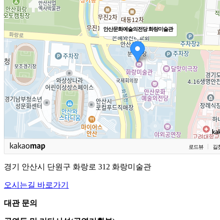
안산문화예술의전당 화랑미술관
로드뷰
길
경기 안산시 단원구 화랑로 312 화랑미술관
오시는길 바로가기
대관 문의