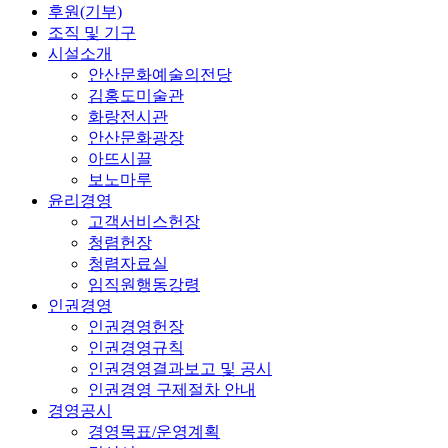
후원(기부)
조직 및 기구
시설소개
안산문화예술의전당
김홍도미술관
화랑전시관
안산문화광장
아뜨시끌
보노마루
윤리경영
고객서비스헌장
청렴헌장
청렴자료실
임직원행동강령
인권경영
인권경영헌장
인권경영규칙
인권경영결과보고 및 공시
인권경영 구제절차 안내
경영공시
경영목표/운영계획