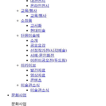
대관전시
온라인전시
교육/행사
교육/행사
소장품
고서화
현대미술
단원미술제
소개
공모요강
선정작가전(시각예술)
서예·문인화전
어린이공모전(두드림)
아카이브
발간자료
영상자료
콘텐츠
미술관소식
미술관소식
문화사업
문화사업