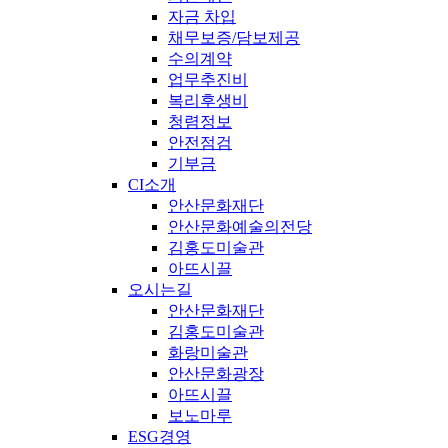
자금 차입
채무보증/담보제공
수의계약
업무추진비
복리후생비
청렴정보
안전점검
기부금
CI소개
안산문화재단
안산문화예술의전당
김홍도미술관
아뜨시끌
오시는길
안산문화재단
김홍도미술관
화랑미술관
안산문화광장
아뜨시끌
보노마루
ESG경영