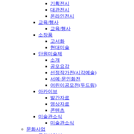
기획전시
대관전시
온라인전시
교육/행사
교육/행사
소장품
고서화
현대미술
단원미술제
소개
공모요강
선정작가전(시각예술)
서예·문인화전
어린이공모전(두드림)
아카이브
발간자료
영상자료
콘텐츠
미술관소식
미술관소식
문화사업