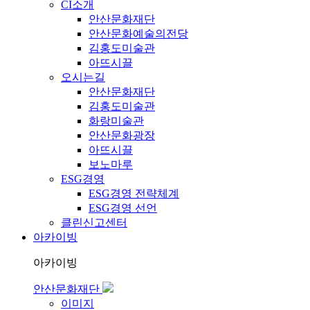
CI소개
안산문화재단
안산문화예술의전당
김홍도미술관
아뜨시끌
오시는길
안산문화재단
김홍도미술관
화랑미술관
안산문화광장
아뜨시끌
보노마루
ESG경영
ESG경영 전략체계
ESG경영 선언
클린신고센터
아카이빙
아카이빙
안산문화재단
이미지