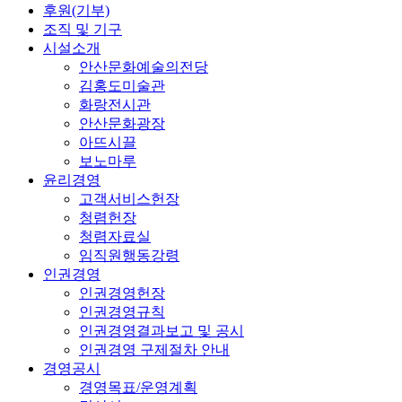
후원(기부)
조직 및 기구
시설소개
안산문화예술의전당
김홍도미술관
화랑전시관
안산문화광장
아뜨시끌
보노마루
윤리경영
고객서비스헌장
청렴헌장
청렴자료실
임직원행동강령
인권경영
인권경영헌장
인권경영규칙
인권경영결과보고 및 공시
인권경영 구제절차 안내
경영공시
경영목표/운영계획