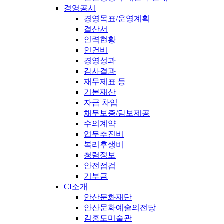
경영공시
경영목표/운영계획
결산서
인력현황
인건비
경영성과
감사결과
재무제표 등
기본재산
자금 차입
채무보증/담보제공
수의계약
업무추진비
복리후생비
청렴정보
안전점검
기부금
CI소개
안산문화재단
안산문화예술의전당
김홍도미술관