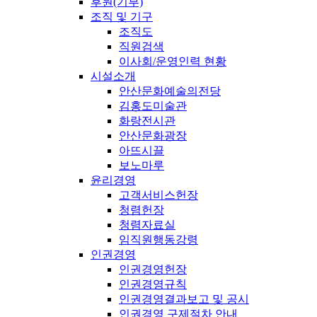
후원(기부)
조직 및 기구
조직도
직원검색
이사회/운영인력 현황
시설소개
안산문화예술의전당
김홍도미술관
화랑전시관
안산문화광장
아뜨시끌
보노마루
윤리경영
고객서비스헌장
청렴헌장
청렴자료실
임직원행동강령
인권경영
인권경영헌장
인권경영규칙
인권경영결과보고 및 공시
인권경영 구제절차 안내