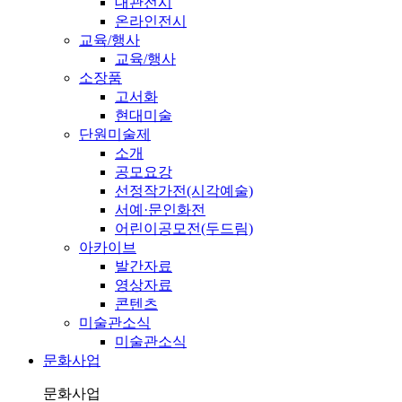
대관전시
온라인전시
교육/행사
교육/행사
소장품
고서화
현대미술
단원미술제
소개
공모요강
선정작가전(시각예술)
서예·문인화전
어린이공모전(두드림)
아카이브
발간자료
영상자료
콘텐츠
미술관소식
미술관소식
문화사업
문화사업