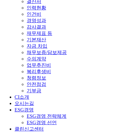
결산서
인력현황
인건비
경영성과
감사결과
재무제표 등
기본재산
자금 차입
채무보증/담보제공
수의계약
업무추진비
복리후생비
청렴정보
안전점검
기부금
CI소개
오시는길
ESG경영
ESG경영 전략체계
ESG경영 선언
클린신고센터