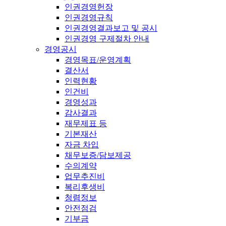
인권경영헌장
인권경영규칙
인권경영결과보고 및 공시
인권경영 구제절차 안내
경영공시
경영목표/운영계획
결산서
인력현황
인건비
경영성과
감사결과
재무제표 등
기본재산
자금 차입
채무보증/담보제공
수의계약
업무추진비
복리후생비
청렴정보
안전점검
기부금