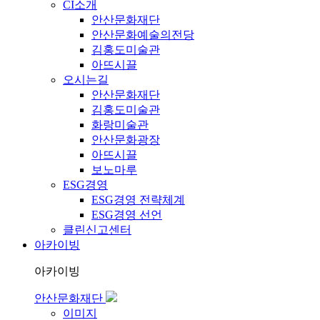
CI소개
안산문화재단
안산문화예술의전당
김홍도미술관
아뜨시끌
오시는길
안산문화재단
김홍도미술관
화랑미술관
안산문화광장
아뜨시끌
보노마루
ESG경영
ESG경영 전략체계
ESG경영 선언
클린신고센터
아카이빙
아카이빙
안산문화재단
이미지