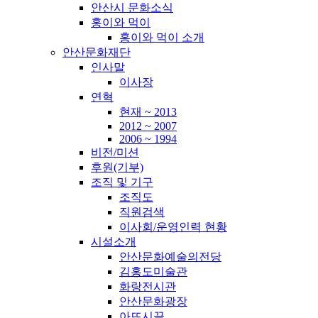
안산시 문화소식
홍이와 먹이
홍이와 먹이 소개
안산문화재단
인사말
이사장
연혁
현재 ~ 2013
2012 ~ 2007
2006 ~ 1994
비전/미션
후원(기부)
조직 및 기구
조직도
직원검색
이사회/운영인력 현황
시설소개
안산문화예술의전당
김홍도미술관
화랑전시관
안산문화광장
아뜨시끌