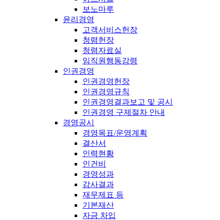
보노마루
윤리경영
고객서비스헌장
청렴헌장
청렴자료실
임직원행동강령
인권경영
인권경영헌장
인권경영규칙
인권경영결과보고 및 공시
인권경영 구제절차 안내
경영공시
경영목표/운영계획
결산서
인력현황
인건비
경영성과
감사결과
재무제표 등
기본재산
자금 차입