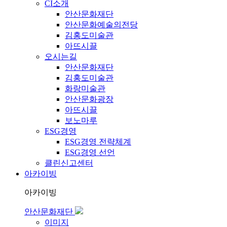
CI소개
안산문화재단
안산문화예술의전당
김홍도미술관
아뜨시끌
오시는길
안산문화재단
김홍도미술관
화랑미술관
안산문화광장
아뜨시끌
보노마루
ESG경영
ESG경영 전략체계
ESG경영 선언
클린신고센터
아카이빙
아카이빙
안산문화재단
이미지