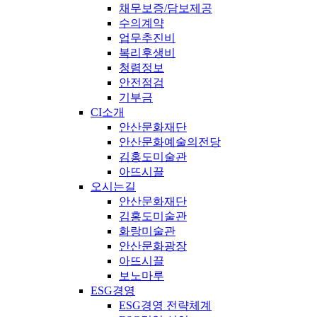
채무보증/담보제공
수의계약
업무추진비
복리후생비
청렴정보
안전점검
기부금
CI소개
안산문화재단
안산문화예술의전당
김홍도미술관
아뜨시끌
오시는길
안산문화재단
김홍도미술관
화랑미술관
안산문화광장
아뜨시끌
보노마루
ESG경영
ESG경영 전략체계