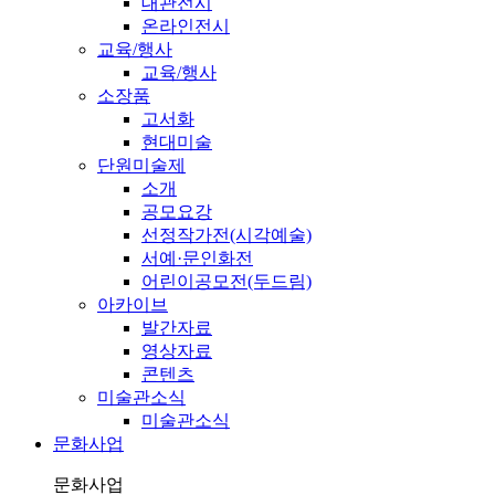
대관전시
온라인전시
교육/행사
교육/행사
소장품
고서화
현대미술
단원미술제
소개
공모요강
선정작가전(시각예술)
서예·문인화전
어린이공모전(두드림)
아카이브
발간자료
영상자료
콘텐츠
미술관소식
미술관소식
문화사업
문화사업