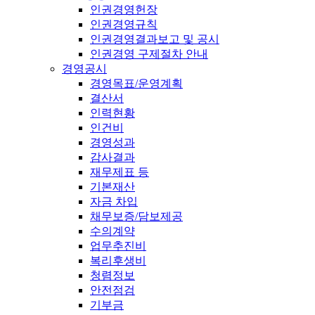
인권경영헌장
인권경영규칙
인권경영결과보고 및 공시
인권경영 구제절차 안내
경영공시
경영목표/운영계획
결산서
인력현황
인건비
경영성과
감사결과
재무제표 등
기본재산
자금 차입
채무보증/담보제공
수의계약
업무추진비
복리후생비
청렴정보
안전점검
기부금