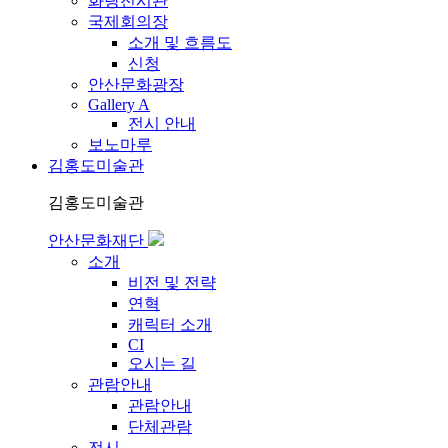
화랑전시관
국제회의장
소개 및 흐름도
신청
안산문화광장
Gallery A
전시 안내
보노마루
김홍도미술관
김홍도미술관
안산문화재단
소개
비전 및 전략
연혁
캐릭터 소개
CI
오시는 길
관람안내
관람안내
단체관람
전시