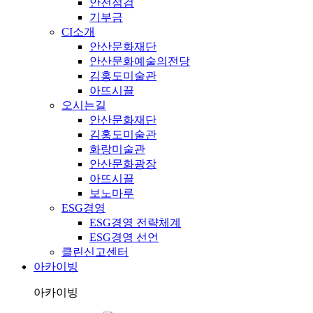
안전점검
기부금
CI소개
안산문화재단
안산문화예술의전당
김홍도미술관
아뜨시끌
오시는길
안산문화재단
김홍도미술관
화랑미술관
안산문화광장
아뜨시끌
보노마루
ESG경영
ESG경영 전략체계
ESG경영 선언
클린신고센터
아카이빙
아카이빙