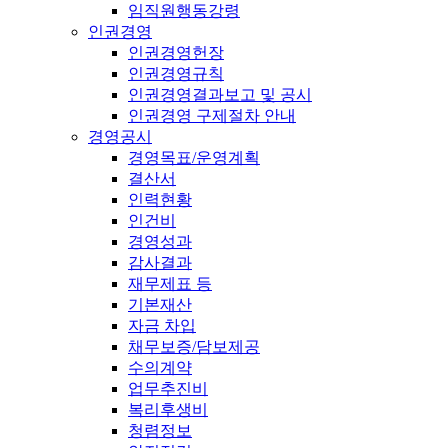
임직원행동강령
인권경영
인권경영헌장
인권경영규칙
인권경영결과보고 및 공시
인권경영 구제절차 안내
경영공시
경영목표/운영계획
결산서
인력현황
인건비
경영성과
감사결과
재무제표 등
기본재산
자금 차입
채무보증/담보제공
수의계약
업무추진비
복리후생비
청렴정보