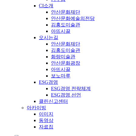
CI소개
안산문화재단
안산문화예술의전당
김홍도미술관
아뜨시끌
오시는길
안산문화재단
김홍도미술관
화랑미술관
안산문화광장
아뜨시끌
보노마루
ESG경영
ESG경영 전략체계
ESG경영 선언
클린신고센터
아카이빙
이미지
동영상
자료집