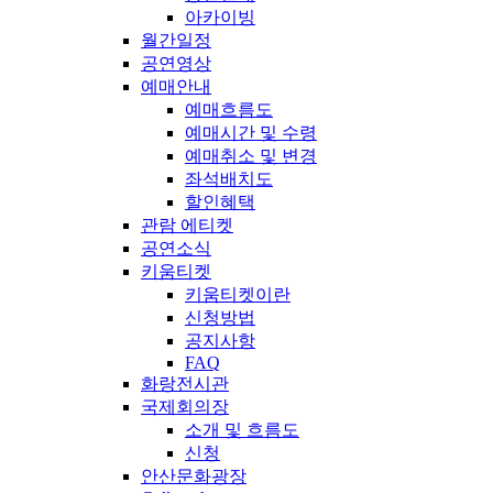
아카이빙
월간일정
공연영상
예매안내
예매흐름도
예매시간 및 수령
예매취소 및 변경
좌석배치도
할인혜택
관람 에티켓
공연소식
키움티켓
키움티켓이란
신청방법
공지사항
FAQ
화랑전시관
국제회의장
소개 및 흐름도
신청
안산문화광장