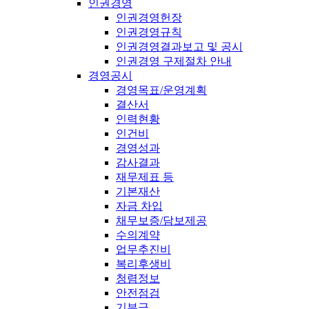
인권경영
인권경영헌장
인권경영규칙
인권경영결과보고 및 공시
인권경영 구제절차 안내
경영공시
경영목표/운영계획
결산서
인력현황
인건비
경영성과
감사결과
재무제표 등
기본재산
자금 차입
채무보증/담보제공
수의계약
업무추진비
복리후생비
청렴정보
안전점검
기부금