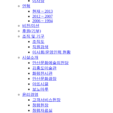
이사장
연혁
현재 ~ 2013
2012 ~ 2007
2006 ~ 1994
비전/미션
후원(기부)
조직 및 기구
조직도
직원검색
이사회/운영인력 현황
시설소개
안산문화예술의전당
김홍도미술관
화랑전시관
안산문화광장
아뜨시끌
보노마루
윤리경영
고객서비스헌장
청렴헌장
청렴자료실