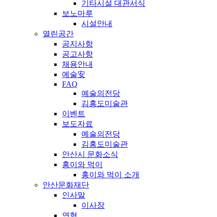
기타시설 대관서식
보노마루
시설안내
열린공간
공지사항
공고사항
채용안내
예술安
FAQ
예술의전당
김홍도미술관
이벤트
보도자료
예술의전당
김홍도미술관
안산시 문화소식
홍이와 먹이
홍이와 먹이 소개
안산문화재단
인사말
이사장
연혁