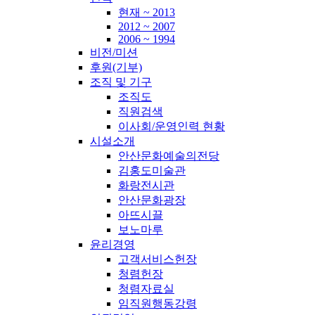
현재 ~ 2013
2012 ~ 2007
2006 ~ 1994
비전/미션
후원(기부)
조직 및 기구
조직도
직원검색
이사회/운영인력 현황
시설소개
안산문화예술의전당
김홍도미술관
화랑전시관
안산문화광장
아뜨시끌
보노마루
윤리경영
고객서비스헌장
청렴헌장
청렴자료실
임직원행동강령