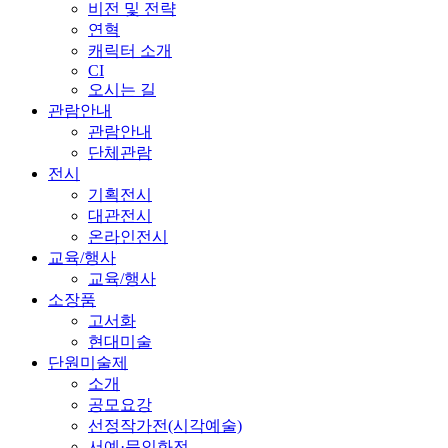
비전 및 전략
연혁
캐릭터 소개
CI
오시는 길
관람안내
관람안내
단체관람
전시
기획전시
대관전시
온라인전시
교육/행사
교육/행사
소장품
고서화
현대미술
단원미술제
소개
공모요강
선정작가전(시각예술)
서예·문인화전