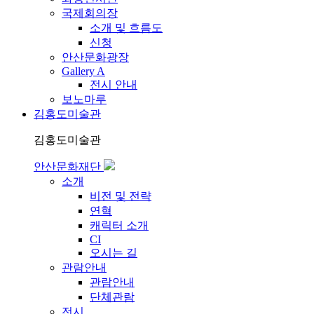
국제회의장
소개 및 흐름도
신청
안산문화광장
Gallery A
전시 안내
보노마루
김홍도미술관
김홍도미술관
안산문화재단
소개
비전 및 전략
연혁
캐릭터 소개
CI
오시는 길
관람안내
관람안내
단체관람
전시