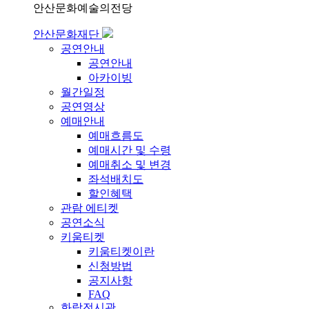
안산문화예술의전당
안산문화재단
공연안내
공연안내
아카이빙
월간일정
공연영상
예매안내
예매흐름도
예매시간 및 수령
예매취소 및 변경
좌석배치도
할인혜택
관람 에티켓
공연소식
키움티켓
키움티켓이란
신청방법
공지사항
FAQ
화랑전시관