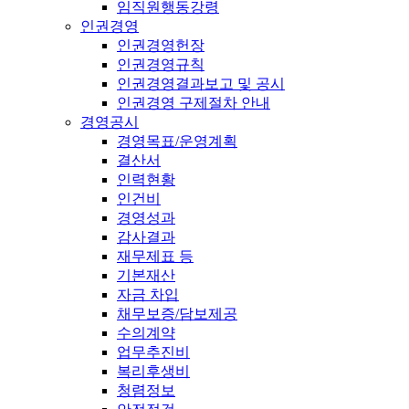
임직원행동강령
인권경영
인권경영헌장
인권경영규칙
인권경영결과보고 및 공시
인권경영 구제절차 안내
경영공시
경영목표/운영계획
결산서
인력현황
인건비
경영성과
감사결과
재무제표 등
기본재산
자금 차입
채무보증/담보제공
수의계약
업무추진비
복리후생비
청렴정보