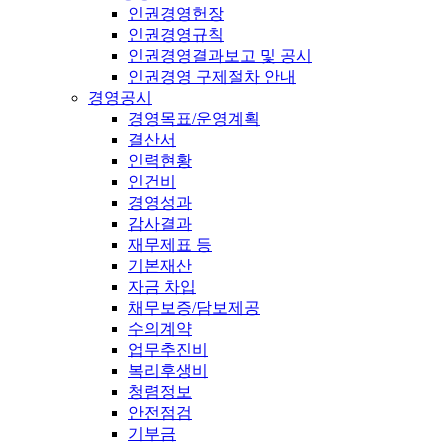
인권경영헌장
인권경영규칙
인권경영결과보고 및 공시
인권경영 구제절차 안내
경영공시
경영목표/운영계획
결산서
인력현황
인건비
경영성과
감사결과
재무제표 등
기본재산
자금 차입
채무보증/담보제공
수의계약
업무추진비
복리후생비
청렴정보
안전점검
기부금