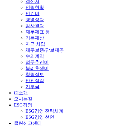
결산서
인력현황
인건비
경영성과
감사결과
재무제표 등
기본재산
자금 차입
채무보증/담보제공
수의계약
업무추진비
복리후생비
청렴정보
안전점검
기부금
CI소개
오시는길
ESG경영
ESG경영 전략체계
ESG경영 선언
클린신고센터