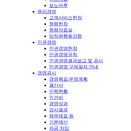
보노마루
윤리경영
고객서비스헌장
청렴헌장
청렴자료실
임직원행동강령
인권경영
인권경영헌장
인권경영규칙
인권경영결과보고 및 공시
인권경영 구제절차 안내
경영공시
경영목표/운영계획
결산서
인력현황
인건비
경영성과
감사결과
재무제표 등
기본재산
자금 차입