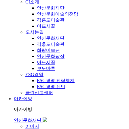
CI소개
안산문화재단
안산문화예술의전당
김홍도미술관
아뜨시끌
오시는길
안산문화재단
김홍도미술관
화랑미술관
안산문화광장
아뜨시끌
보노마루
ESG경영
ESG경영 전략체계
ESG경영 선언
클린신고센터
아카이빙
아카이빙
안산문화재단
이미지