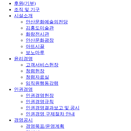
후원(기부)
조직 및 기구
시설소개
안산문화예술의전당
김홍도미술관
화랑전시관
안산문화광장
아뜨시끌
보노마루
윤리경영
고객서비스헌장
청렴헌장
청렴자료실
임직원행동강령
인권경영
인권경영헌장
인권경영규칙
인권경영결과보고 및 공시
인권경영 구제절차 안내
경영공시
경영목표/운영계획