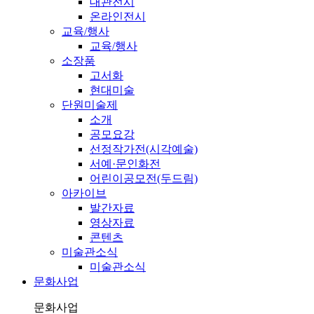
대관전시
온라인전시
교육/행사
교육/행사
소장품
고서화
현대미술
단원미술제
소개
공모요강
선정작가전(시각예술)
서예·문인화전
어린이공모전(두드림)
아카이브
발간자료
영상자료
콘텐츠
미술관소식
미술관소식
문화사업
문화사업