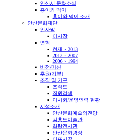
안산시 문화소식
홍이와 먹이
홍이와 먹이 소개
안산문화재단
인사말
이사장
연혁
현재 ~ 2013
2012 ~ 2007
2006 ~ 1994
비전/미션
후원(기부)
조직 및 기구
조직도
직원검색
이사회/운영인력 현황
시설소개
안산문화예술의전당
김홍도미술관
화랑전시관
안산문화광장
아뜨시끌