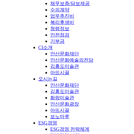
채무보증/담보제공
수의계약
업무추진비
복리후생비
청렴정보
안전점검
기부금
CI소개
안산문화재단
안산문화예술의전당
김홍도미술관
아뜨시끌
오시는길
안산문화재단
김홍도미술관
화랑미술관
안산문화광장
아뜨시끌
보노마루
ESG경영
ESG경영 전략체계