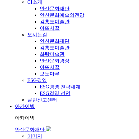
CI소개
안산문화재단
안산문화예술의전당
김홍도미술관
아뜨시끌
오시는길
안산문화재단
김홍도미술관
화랑미술관
안산문화광장
아뜨시끌
보노마루
ESG경영
ESG경영 전략체계
ESG경영 선언
클린신고센터
아카이빙
아카이빙
안산문화재단
이미지