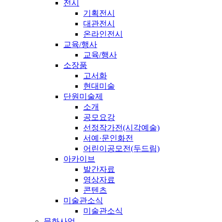
전시
기획전시
대관전시
온라인전시
교육/행사
교육/행사
소장품
고서화
현대미술
단원미술제
소개
공모요강
선정작가전(시각예술)
서예·문인화전
어린이공모전(두드림)
아카이브
발간자료
영상자료
콘텐츠
미술관소식
미술관소식
문화사업