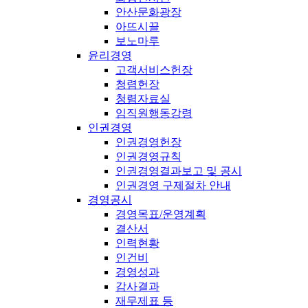
안산문화광장
아뜨시끌
보노마루
윤리경영
고객서비스헌장
청렴헌장
청렴자료실
임직원행동강령
인권경영
인권경영헌장
인권경영규칙
인권경영결과보고 및 공시
인권경영 구제절차 안내
경영공시
경영목표/운영계획
결산서
인력현황
인건비
경영성과
감사결과
재무제표 등