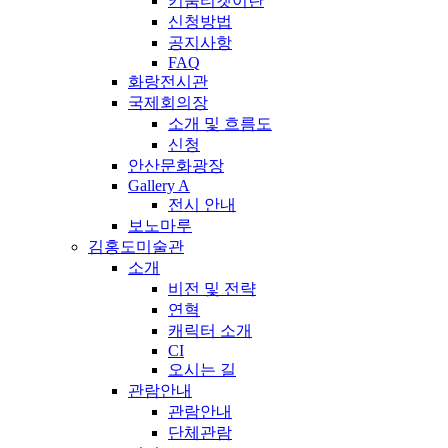
키움티켓이란
신청방법
공지사항
FAQ
화랑전시관
국제회의장
소개 및 흐름도
신청
안산문화광장
Gallery A
전시 안내
보노마루
김홍도미술관
소개
비전 및 전략
연혁
캐릭터 소개
CI
오시는 길
관람안내
관람안내
단체관람