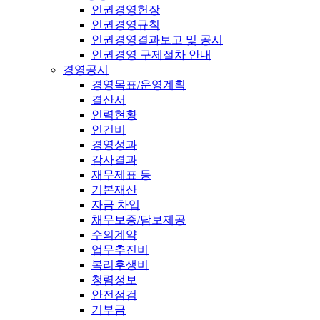
인권경영헌장
인권경영규칙
인권경영결과보고 및 공시
인권경영 구제절차 안내
경영공시
경영목표/운영계획
결산서
인력현황
인건비
경영성과
감사결과
재무제표 등
기본재산
자금 차입
채무보증/담보제공
수의계약
업무추진비
복리후생비
청렴정보
안전점검
기부금