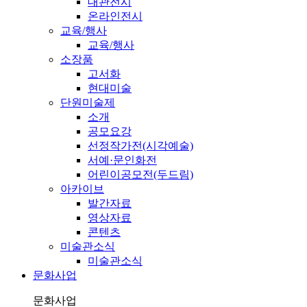
대관전시
온라인전시
교육/행사
교육/행사
소장품
고서화
현대미술
단원미술제
소개
공모요강
선정작가전(시각예술)
서예·문인화전
어린이공모전(두드림)
아카이브
발간자료
영상자료
콘텐츠
미술관소식
미술관소식
문화사업
문화사업