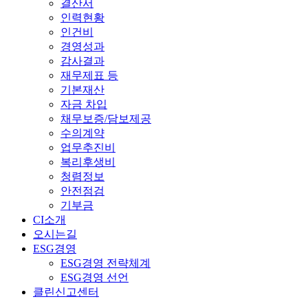
결산서
인력현황
인건비
경영성과
감사결과
재무제표 등
기본재산
자금 차입
채무보증/담보제공
수의계약
업무추진비
복리후생비
청렴정보
안전점검
기부금
CI소개
오시는길
ESG경영
ESG경영 전략체계
ESG경영 선언
클린신고센터