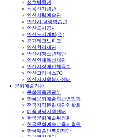
성호박물관
최용신기념관
안산시립예술단
안산시 평생학습관
안산도시공사
안산도시개발(주)
경기테크노파크
안산환경재단
안산시청소년재단
안산인재육성재단
안산시장애인체육회
안산그리너스FC
안산시자원봉사센터
문화예술기관
문화체육관광부
한국문화예술회관연합회
전국지역문화재단연합회
예술경영지원센터
한국문화예술위원회
한국문화예술교육진흥원
한국예술인복지재단