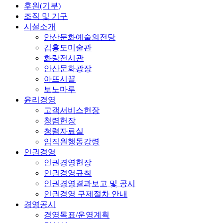
후원(기부)
조직 및 기구
시설소개
안산문화예술의전당
김홍도미술관
화랑전시관
안산문화광장
아뜨시끌
보노마루
윤리경영
고객서비스헌장
청렴헌장
청렴자료실
임직원행동강령
인권경영
인권경영헌장
인권경영규칙
인권경영결과보고 및 공시
인권경영 구제절차 안내
경영공시
경영목표/운영계획