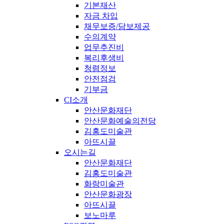
기본재산
자금 차입
채무보증/담보제공
수의계약
업무추진비
복리후생비
청렴정보
안전점검
기부금
CI소개
안산문화재단
안산문화예술의전당
김홍도미술관
아뜨시끌
오시는길
안산문화재단
김홍도미술관
화랑미술관
안산문화광장
아뜨시끌
보노마루