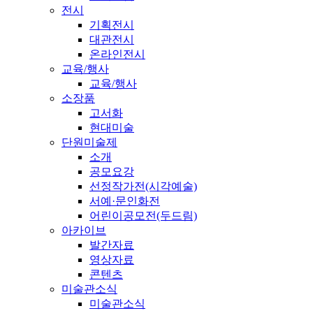
전시
기획전시
대관전시
온라인전시
교육/행사
교육/행사
소장품
고서화
현대미술
단원미술제
소개
공모요강
선정작가전(시각예술)
서예·문인화전
어린이공모전(두드림)
아카이브
발간자료
영상자료
콘텐츠
미술관소식
미술관소식