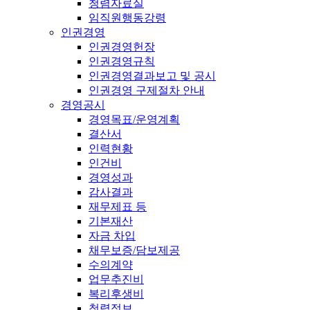
청렴자료실
임직원행동강령
인권경영
인권경영헌장
인권경영규칙
인권경영결과보고 및 공시
인권경영 구제절차 안내
경영공시
경영목표/운영계획
결산서
인력현황
인건비
경영성과
감사결과
재무제표 등
기본재산
자금 차입
채무보증/담보제공
수의계약
업무추진비
복리후생비
청렴정보