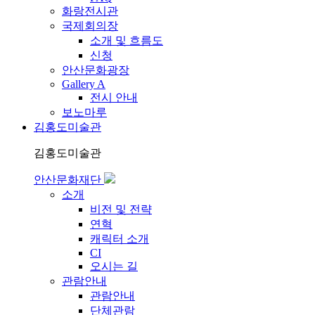
화랑전시관
국제회의장
소개 및 흐름도
신청
안산문화광장
Gallery A
전시 안내
보노마루
김홍도미술관
김홍도미술관
안산문화재단
소개
비전 및 전략
연혁
캐릭터 소개
CI
오시는 길
관람안내
관람안내
단체관람