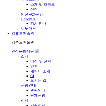
소개 및 흐름도
신청
안산문화광장
Gallery A
전시 안내
보노마루
김홍도미술관
김홍도미술관
안산문화재단
소개
비전 및 전략
연혁
캐릭터 소개
CI
오시는 길
관람안내
관람안내
단체관람
전시
기획전시