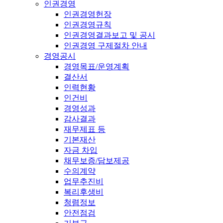
인권경영
인권경영헌장
인권경영규칙
인권경영결과보고 및 공시
인권경영 구제절차 안내
경영공시
경영목표/운영계획
결산서
인력현황
인건비
경영성과
감사결과
재무제표 등
기본재산
자금 차입
채무보증/담보제공
수의계약
업무추진비
복리후생비
청렴정보
안전점검