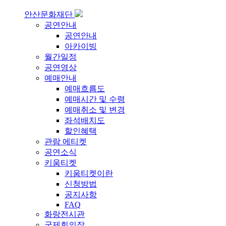
안산문화재단
공연안내
공연안내
아카이빙
월간일정
공연영상
예매안내
예매흐름도
예매시간 및 수령
예매취소 및 변경
좌석배치도
할인혜택
관람 에티켓
공연소식
키움티켓
키움티켓이란
신청방법
공지사항
FAQ
화랑전시관
국제회의장