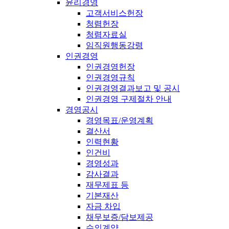
윤리경영
고객서비스헌장
청렴헌장
청렴자료실
임직원행동강령
인권경영
인권경영헌장
인권경영규칙
인권경영결과보고 및 공시
인권경영 구제절차 안내
경영공시
경영목표/운영계획
결산서
인력현황
인건비
경영성과
감사결과
재무제표 등
기본재산
자금 차입
채무보증/담보제공
수의계약