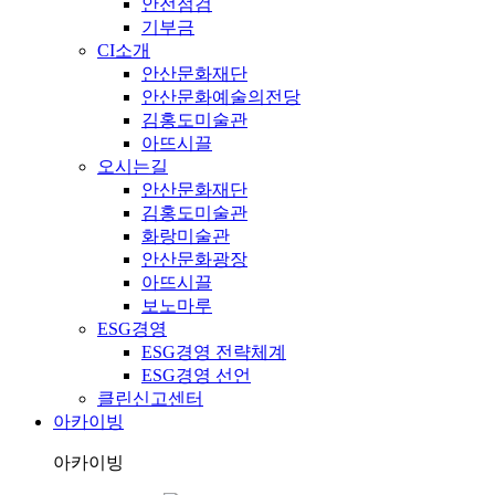
안전점검
기부금
CI소개
안산문화재단
안산문화예술의전당
김홍도미술관
아뜨시끌
오시는길
안산문화재단
김홍도미술관
화랑미술관
안산문화광장
아뜨시끌
보노마루
ESG경영
ESG경영 전략체계
ESG경영 선언
클린신고센터
아카이빙
아카이빙