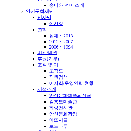
홍이와 먹이 소개
안산문화재단
인사말
이사장
연혁
현재 ~ 2013
2012 ~ 2007
2006 ~ 1994
비전/미션
후원(기부)
조직 및 기구
조직도
직원검색
이사회/운영인력 현황
시설소개
안산문화예술의전당
김홍도미술관
화랑전시관
안산문화광장
아뜨시끌
보노마루