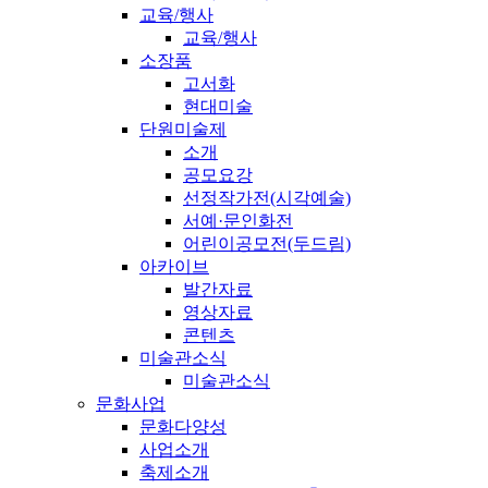
교육/행사
교육/행사
소장품
고서화
현대미술
단원미술제
소개
공모요강
선정작가전(시각예술)
서예·문인화전
어린이공모전(두드림)
아카이브
발간자료
영상자료
콘텐츠
미술관소식
미술관소식
문화사업
문화다양성
사업소개
축제소개