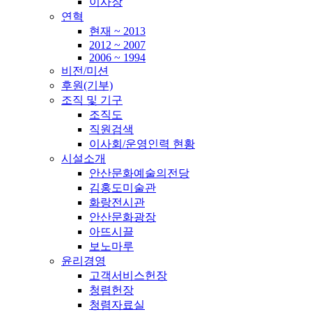
이사장
연혁
현재 ~ 2013
2012 ~ 2007
2006 ~ 1994
비전/미션
후원(기부)
조직 및 기구
조직도
직원검색
이사회/운영인력 현황
시설소개
안산문화예술의전당
김홍도미술관
화랑전시관
안산문화광장
아뜨시끌
보노마루
윤리경영
고객서비스헌장
청렴헌장
청렴자료실