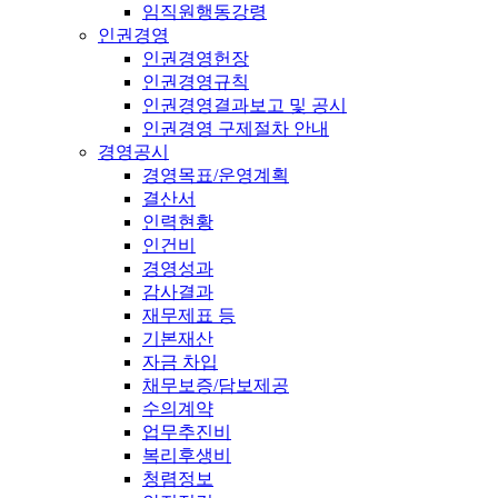
임직원행동강령
인권경영
인권경영헌장
인권경영규칙
인권경영결과보고 및 공시
인권경영 구제절차 안내
경영공시
경영목표/운영계획
결산서
인력현황
인건비
경영성과
감사결과
재무제표 등
기본재산
자금 차입
채무보증/담보제공
수의계약
업무추진비
복리후생비
청렴정보