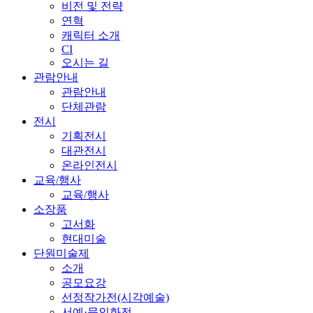
비전 및 전략
연혁
캐릭터 소개
CI
오시는 길
관람안내
관람안내
단체관람
전시
기획전시
대관전시
온라인전시
교육/행사
교육/행사
소장품
고서화
현대미술
단원미술제
소개
공모요강
선정작가전(시각예술)
서예·문인화전