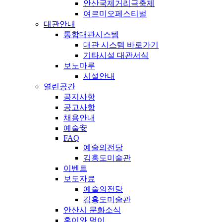
안산국제거리극축제
여르미오페스티벌
대관안내
통합대관시스템
대관 시스템 바로가기
기타시설 대관서식
보노마루
시설안내
열린공간
공지사항
공고사항
채용안내
예술安
FAQ
예술의전당
김홍도미술관
이벤트
보도자료
예술의전당
김홍도미술관
안산시 문화소식
홍이와 먹이