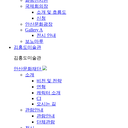
화랑전시관
국제회의장
소개 및 흐름도
신청
안산문화광장
Gallery A
전시 안내
보노마루
김홍도미술관
김홍도미술관
안산문화재단
소개
비전 및 전략
연혁
캐릭터 소개
CI
오시는 길
관람안내
관람안내
단체관람
전시