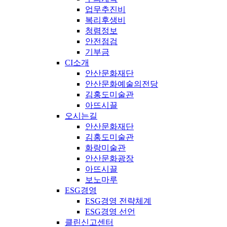
업무추진비
복리후생비
청렴정보
안전점검
기부금
CI소개
안산문화재단
안산문화예술의전당
김홍도미술관
아뜨시끌
오시는길
안산문화재단
김홍도미술관
화랑미술관
안산문화광장
아뜨시끌
보노마루
ESG경영
ESG경영 전략체계
ESG경영 선언
클린신고센터