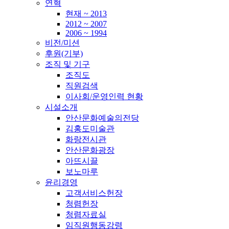
연혁
현재 ~ 2013
2012 ~ 2007
2006 ~ 1994
비전/미션
후원(기부)
조직 및 기구
조직도
직원검색
이사회/운영인력 현황
시설소개
안산문화예술의전당
김홍도미술관
화랑전시관
안산문화광장
아뜨시끌
보노마루
윤리경영
고객서비스헌장
청렴헌장
청렴자료실
임직원행동강령