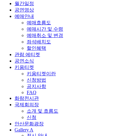
월간일정
공연영상
예매안내
예매흐름도
예매시간 및 수령
예매취소 및 변경
좌석배치도
할인혜택
관람 에티켓
공연소식
키움티켓
키움티켓이란
신청방법
공지사항
FAQ
화랑전시관
국제회의장
소개 및 흐름도
신청
안산문화광장
Gallery A
전시 안내