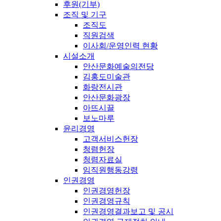
후원(기부)
조직 및 기구
조직도
직원검색
이사회/운영인력 현황
시설소개
안산문화예술의전당
김홍도미술관
화랑전시관
안산문화광장
아뜨시끌
보노마루
윤리경영
고객서비스헌장
청렴헌장
청렴자료실
임직원행동강령
인권경영
인권경영헌장
인권경영규칙
인권경영결과보고 및 공시