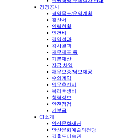
인권경영 구제절차 안내
경영공시
경영목표/운영계획
결산서
인력현황
인건비
경영성과
감사결과
재무제표 등
기본재산
자금 차입
채무보증/담보제공
수의계약
업무추진비
복리후생비
청렴정보
안전점검
기부금
CI소개
안산문화재단
안산문화예술의전당
김홍도미술관