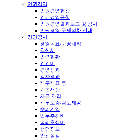
인권경영
인권경영헌장
인권경영규칙
인권경영결과보고 및 공시
인권경영 구제절차 안내
경영공시
경영목표/운영계획
결산서
인력현황
인건비
경영성과
감사결과
재무제표 등
기본재산
자금 차입
채무보증/담보제공
수의계약
업무추진비
복리후생비
청렴정보
안전점검