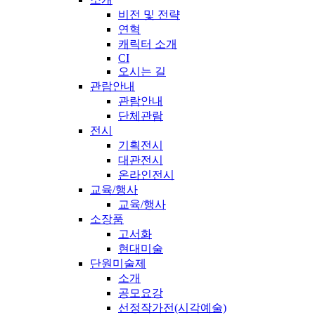
비전 및 전략
연혁
캐릭터 소개
CI
오시는 길
관람안내
관람안내
단체관람
전시
기획전시
대관전시
온라인전시
교육/행사
교육/행사
소장품
고서화
현대미술
단원미술제
소개
공모요강
선정작가전(시각예술)