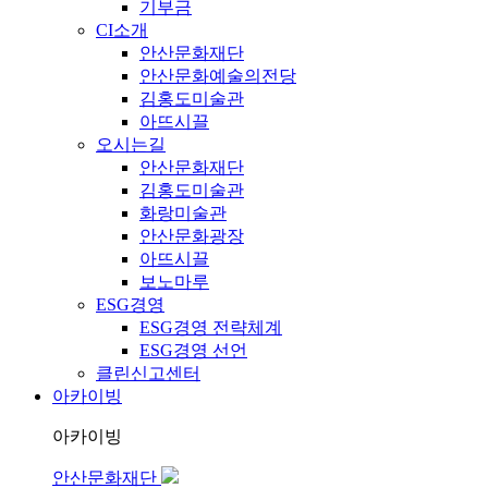
기부금
CI소개
안산문화재단
안산문화예술의전당
김홍도미술관
아뜨시끌
오시는길
안산문화재단
김홍도미술관
화랑미술관
안산문화광장
아뜨시끌
보노마루
ESG경영
ESG경영 전략체계
ESG경영 선언
클린신고센터
아카이빙
아카이빙
안산문화재단